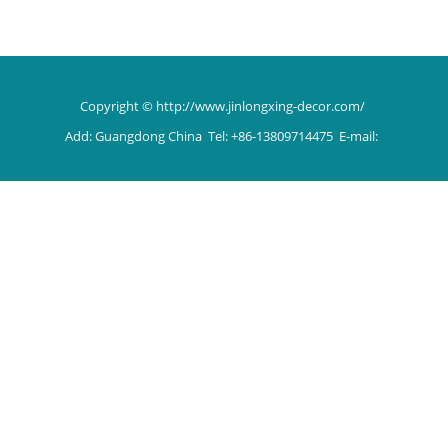
Copyright © http://www.jinlongxing-decor.com/
Add: Guangdong China Tel: +86-13809714475 E-mail: