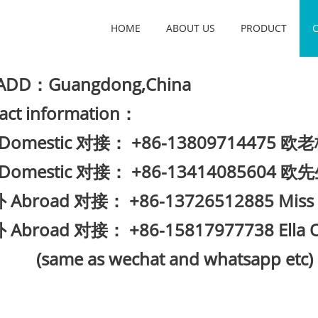
HOME
ABOUT US
PRODUCT
TACT US
 ADD：Guangdong,China
act information：
D
omestic
对接： +86-13809714475 欧
Domestic
对接： +86-13414085604 欧
 Abroad 对接：
+86-13726512885 Miss 
Abroad 对接： +86-15817977738 Ella 
me as wechat and whatsapp etc)