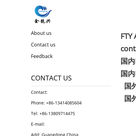
CATEGORIES
CON
About us
FTY
Contact us
cont
Feedback
国内
国内
CONTACT US
国外
Contact:
国外 
Phone: +86-13414085604
(sa
Tel: +86-13809714475
E-mail:
Add: Guangdong China