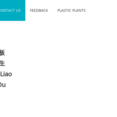
CONTACT US
FEEDBACK
PLASTIC PLANTS
老板
先生
Liao
Ou